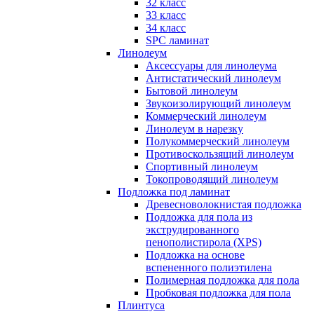
32 класс
33 класс
34 класс
SPC ламинат
Линолеум
Аксессуары для линолеума
Антистатический линолеум
Бытовой линолеум
Звукоизолирующий линолеум
Коммерческий линолеум
Линолеум в нарезку
Полукоммерческий линолеум
Противоскользящий линолеум
Спортивный линолеум
Токопроводящий линолеум
Подложка под ламинат
Древесноволокнистая подложка
Подложка для пола из
экструдированного
пенополистирола (XPS)
Подложка на основе
вспененного полиэтилена
Полимерная подложка для пола
Пробковая подложка для пола
Плинтуса