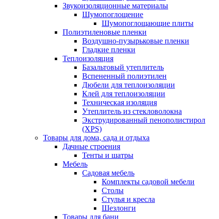
Звукоизоляционные материалы
Шумопоглощение
Шумопоглощающие плиты
Полиэтиленовые пленки
Воздушно-пузырьковые пленки
Гладкие пленки
Теплоизоляция
Базальтовый утеплитель
Вспененный полиэтилен
Дюбели для теплоизоляции
Клей для теплоизоляции
Техническая изоляция
Утеплитель из стекловолокна
Экструдированный пенополистирол
(XPS)
Товары для дома, сада и отдыха
Дачные строения
Тенты и шатры
Мебель
Садовая мебель
Комплекты садовой мебели
Столы
Стулья и кресла
Шезлонги
Товары для бани