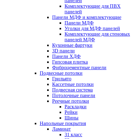
панелей
Комплектующие для ПВХ
панелей
Панели МДФ и комплектующие
Панели МДФ
Уголки для МДФ панелей
Комплектующие для стеновых
панелей МДФ
Кухонные фартуки
3D панели
Панели ХДФ
Гипсовая плитка
Фиброцементные панели
Подвесные потолки
Грильято
Кассетные потолки
Подвесная система
Потолочные панели
Реечные потолки
Раскладки
Рейки
Шины
Напольные покрытия
Ламинат
31 класс