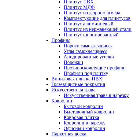
Плинтус ПВХ
Плинтус МДФ
Плинтус из дюрополимера
Комплектующие для плинтусов
Плинтус алюминиевый
Плинтус из нержавеющей стали
Плинтус шпонированный
Профиля
Пороги самоклеящиеся
Углы самоклеящиеся
Анодированные уголки
Порожки
Противоскользящие профили
Профили под плитку
Виниловая плитка ПВХ
Грязезащитные покрытия
Искусственная трава
Искусственная трава в нарезку
Ковролин
Бытовой ковролин
Выставочный ковролин
Ковровая плитка
Ковролин в нарезку
Офисный ковролин
Паркетная доска