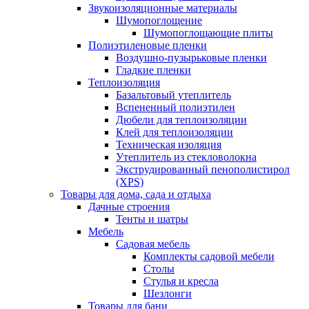
Звукоизоляционные материалы
Шумопоглощение
Шумопоглощающие плиты
Полиэтиленовые пленки
Воздушно-пузырьковые пленки
Гладкие пленки
Теплоизоляция
Базальтовый утеплитель
Вспененный полиэтилен
Дюбели для теплоизоляции
Клей для теплоизоляции
Техническая изоляция
Утеплитель из стекловолокна
Экструдированный пенополистирол
(XPS)
Товары для дома, сада и отдыха
Дачные строения
Тенты и шатры
Мебель
Садовая мебель
Комплекты садовой мебели
Столы
Стулья и кресла
Шезлонги
Товары для бани