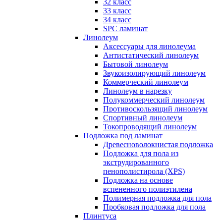
32 класс
33 класс
34 класс
SPC ламинат
Линолеум
Аксессуары для линолеума
Антистатический линолеум
Бытовой линолеум
Звукоизолирующий линолеум
Коммерческий линолеум
Линолеум в нарезку
Полукоммерческий линолеум
Противоскользящий линолеум
Спортивный линолеум
Токопроводящий линолеум
Подложка под ламинат
Древесноволокнистая подложка
Подложка для пола из
экструдированного
пенополистирола (XPS)
Подложка на основе
вспененного полиэтилена
Полимерная подложка для пола
Пробковая подложка для пола
Плинтуса