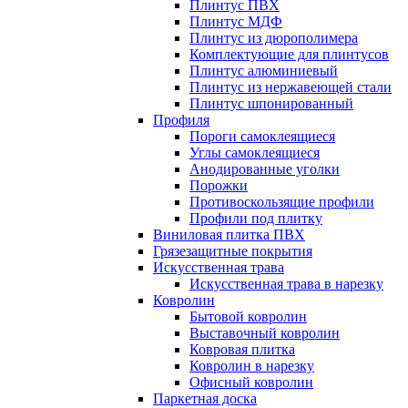
Плинтус ПВХ
Плинтус МДФ
Плинтус из дюрополимера
Комплектующие для плинтусов
Плинтус алюминиевый
Плинтус из нержавеющей стали
Плинтус шпонированный
Профиля
Пороги самоклеящиеся
Углы самоклеящиеся
Анодированные уголки
Порожки
Противоскользящие профили
Профили под плитку
Виниловая плитка ПВХ
Грязезащитные покрытия
Искусственная трава
Искусственная трава в нарезку
Ковролин
Бытовой ковролин
Выставочный ковролин
Ковровая плитка
Ковролин в нарезку
Офисный ковролин
Паркетная доска