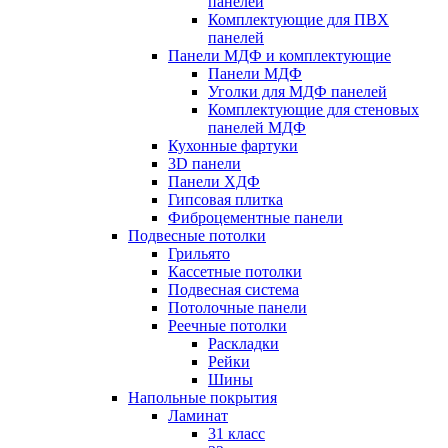
панелей
Комплектующие для ПВХ
панелей
Панели МДФ и комплектующие
Панели МДФ
Уголки для МДФ панелей
Комплектующие для стеновых
панелей МДФ
Кухонные фартуки
3D панели
Панели ХДФ
Гипсовая плитка
Фиброцементные панели
Подвесные потолки
Грильято
Кассетные потолки
Подвесная система
Потолочные панели
Реечные потолки
Раскладки
Рейки
Шины
Напольные покрытия
Ламинат
31 класс