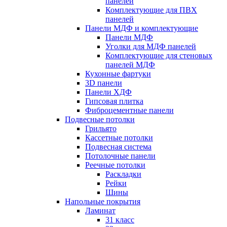
панелей
Комплектующие для ПВХ
панелей
Панели МДФ и комплектующие
Панели МДФ
Уголки для МДФ панелей
Комплектующие для стеновых
панелей МДФ
Кухонные фартуки
3D панели
Панели ХДФ
Гипсовая плитка
Фиброцементные панели
Подвесные потолки
Грильято
Кассетные потолки
Подвесная система
Потолочные панели
Реечные потолки
Раскладки
Рейки
Шины
Напольные покрытия
Ламинат
31 класс