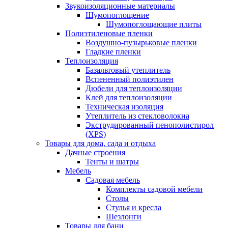
Звукоизоляционные материалы
Шумопоглощение
Шумопоглощающие плиты
Полиэтиленовые пленки
Воздушно-пузырьковые пленки
Гладкие пленки
Теплоизоляция
Базальтовый утеплитель
Вспененный полиэтилен
Дюбели для теплоизоляции
Клей для теплоизоляции
Техническая изоляция
Утеплитель из стекловолокна
Экструдированный пенополистирол
(XPS)
Товары для дома, сада и отдыха
Дачные строения
Тенты и шатры
Мебель
Садовая мебель
Комплекты садовой мебели
Столы
Стулья и кресла
Шезлонги
Товары для бани