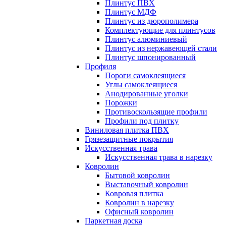
Плинтус ПВХ
Плинтус МДФ
Плинтус из дюрополимера
Комплектующие для плинтусов
Плинтус алюминиевый
Плинтус из нержавеющей стали
Плинтус шпонированный
Профиля
Пороги самоклеящиеся
Углы самоклеящиеся
Анодированные уголки
Порожки
Противоскользящие профили
Профили под плитку
Виниловая плитка ПВХ
Грязезащитные покрытия
Искусственная трава
Искусственная трава в нарезку
Ковролин
Бытовой ковролин
Выставочный ковролин
Ковровая плитка
Ковролин в нарезку
Офисный ковролин
Паркетная доска