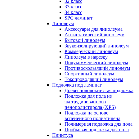
32 класс
33 класс
34 класс
SPC ламинат
Линолеум
Аксессуары для линолеума
Антистатический линолеум
Бытовой линолеум
Звукоизолирующий линолеум
Коммерческий линолеум
Линолеум в нарезку
Полукоммерческий линолеум
Противоскользящий линолеум
Спортивный линолеум
Токопроводящий линолеум
Подложка под ламинат
Древесноволокнистая подложка
Подложка для пола из
экструдированного
пенополистирола (XPS)
Подложка на основе
вспененного полиэтилена
Полимерная подложка для пола
Пробковая подложка для пола
Плинтуса