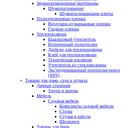
Звукоизоляционные материалы
Шумопоглощение
Шумопоглощающие плиты
Полиэтиленовые пленки
Воздушно-пузырьковые пленки
Гладкие пленки
Теплоизоляция
Базальтовый утеплитель
Вспененный полиэтилен
Дюбели для теплоизоляции
Клей для теплоизоляции
Техническая изоляция
Утеплитель из стекловолокна
Экструдированный пенополистирол
(XPS)
Товары для дома, сада и отдыха
Дачные строения
Тенты и шатры
Мебель
Садовая мебель
Комплекты садовой мебели
Столы
Стулья и кресла
Шезлонги
Товары для бани