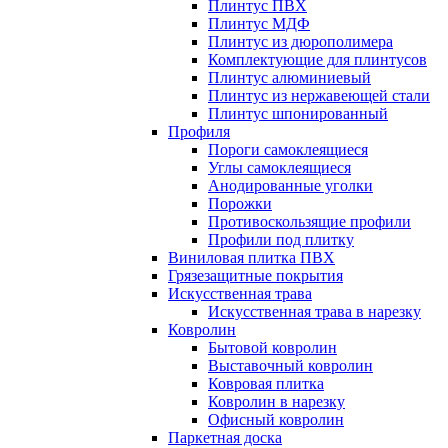
Плинтус ПВХ
Плинтус МДФ
Плинтус из дюрополимера
Комплектующие для плинтусов
Плинтус алюминиевый
Плинтус из нержавеющей стали
Плинтус шпонированный
Профиля
Пороги самоклеящиеся
Углы самоклеящиеся
Анодированные уголки
Порожки
Противоскользящие профили
Профили под плитку
Виниловая плитка ПВХ
Грязезащитные покрытия
Искусственная трава
Искусственная трава в нарезку
Ковролин
Бытовой ковролин
Выставочный ковролин
Ковровая плитка
Ковролин в нарезку
Офисный ковролин
Паркетная доска