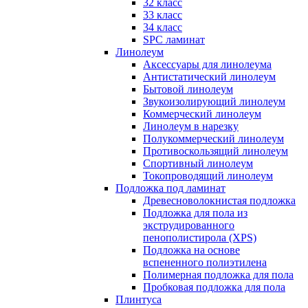
32 класс
33 класс
34 класс
SPC ламинат
Линолеум
Аксессуары для линолеума
Антистатический линолеум
Бытовой линолеум
Звукоизолирующий линолеум
Коммерческий линолеум
Линолеум в нарезку
Полукоммерческий линолеум
Противоскользящий линолеум
Спортивный линолеум
Токопроводящий линолеум
Подложка под ламинат
Древесноволокнистая подложка
Подложка для пола из
экструдированного
пенополистирола (XPS)
Подложка на основе
вспененного полиэтилена
Полимерная подложка для пола
Пробковая подложка для пола
Плинтуса