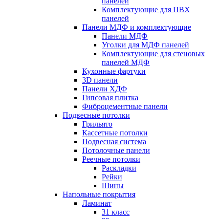
панелей
Комплектующие для ПВХ
панелей
Панели МДФ и комплектующие
Панели МДФ
Уголки для МДФ панелей
Комплектующие для стеновых
панелей МДФ
Кухонные фартуки
3D панели
Панели ХДФ
Гипсовая плитка
Фиброцементные панели
Подвесные потолки
Грильято
Кассетные потолки
Подвесная система
Потолочные панели
Реечные потолки
Раскладки
Рейки
Шины
Напольные покрытия
Ламинат
31 класс