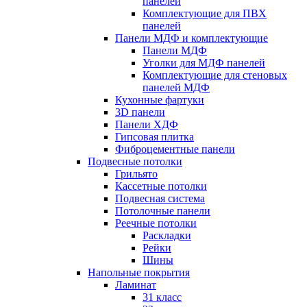
панелей
Комплектующие для ПВХ
панелей
Панели МДФ и комплектующие
Панели МДФ
Уголки для МДФ панелей
Комплектующие для стеновых
панелей МДФ
Кухонные фартуки
3D панели
Панели ХДФ
Гипсовая плитка
Фиброцементные панели
Подвесные потолки
Грильято
Кассетные потолки
Подвесная система
Потолочные панели
Реечные потолки
Раскладки
Рейки
Шины
Напольные покрытия
Ламинат
31 класс