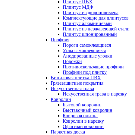
Плинтус ПВХ
Плинтус МДФ
Плинтус из дюрополимера
Комплектующие для плинтусов
Плинтус алюминиевый
Плинтус из нержавеющей стали
Плинтус шпонированный
Профиля
Пороги самоклеящиеся
Углы самоклеящиеся
Анодированные уголки
Порожки
Противоскользящие профили
Профили под плитку
Виниловая плитка ПВХ
Грязезащитные покрытия
Искусственная трава
Искусственная трава в нарезку
Ковролин
Бытовой ковролин
Выставочный ковролин
Ковровая плитка
Ковролин в нарезку
Офисный ковролин
Паркетная доска