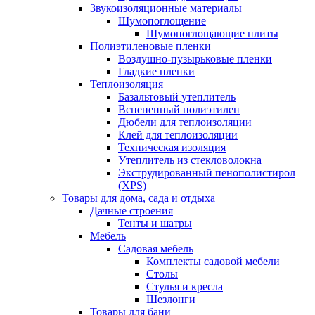
Звукоизоляционные материалы
Шумопоглощение
Шумопоглощающие плиты
Полиэтиленовые пленки
Воздушно-пузырьковые пленки
Гладкие пленки
Теплоизоляция
Базальтовый утеплитель
Вспененный полиэтилен
Дюбели для теплоизоляции
Клей для теплоизоляции
Техническая изоляция
Утеплитель из стекловолокна
Экструдированный пенополистирол
(XPS)
Товары для дома, сада и отдыха
Дачные строения
Тенты и шатры
Мебель
Садовая мебель
Комплекты садовой мебели
Столы
Стулья и кресла
Шезлонги
Товары для бани