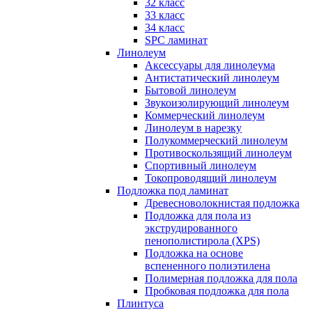
32 класс
33 класс
34 класс
SPC ламинат
Линолеум
Аксессуары для линолеума
Антистатический линолеум
Бытовой линолеум
Звукоизолирующий линолеум
Коммерческий линолеум
Линолеум в нарезку
Полукоммерческий линолеум
Противоскользящий линолеум
Спортивный линолеум
Токопроводящий линолеум
Подложка под ламинат
Древесноволокнистая подложка
Подложка для пола из
экструдированного
пенополистирола (XPS)
Подложка на основе
вспененного полиэтилена
Полимерная подложка для пола
Пробковая подложка для пола
Плинтуса