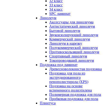
32 класс
33 класс
34 класс
SPC ламинат
Линолеум
Аксессуары для линолеума
Антистатический линолеум
Бытовой линолеум
Звукоизолирующий линолеум
Коммерческий линолеум
Линолеум в нарезку
Полукоммерческий линолеум
Противоскользящий линолеум
Спортивный линолеум
Токопроводящий линолеум
Подложка под ламинат
Древесноволокнистая подложка
Подложка для пола из
экструдированного
пенополистирола (XPS)
Подложка на основе
вспененного полиэтилена
Полимерная подложка для пола
Пробковая подложка для пола
Плинтуса