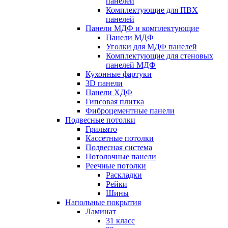
панелей
Комплектующие для ПВХ
панелей
Панели МДФ и комплектующие
Панели МДФ
Уголки для МДФ панелей
Комплектующие для стеновых
панелей МДФ
Кухонные фартуки
3D панели
Панели ХДФ
Гипсовая плитка
Фиброцементные панели
Подвесные потолки
Грильято
Кассетные потолки
Подвесная система
Потолочные панели
Реечные потолки
Раскладки
Рейки
Шины
Напольные покрытия
Ламинат
31 класс