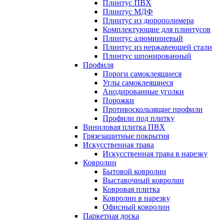
Плинтус ПВХ
Плинтус МДФ
Плинтус из дюрополимера
Комплектующие для плинтусов
Плинтус алюминиевый
Плинтус из нержавеющей стали
Плинтус шпонированный
Профиля
Пороги самоклеящиеся
Углы самоклеящиеся
Анодированные уголки
Порожки
Противоскользящие профили
Профили под плитку
Виниловая плитка ПВХ
Грязезащитные покрытия
Искусственная трава
Искусственная трава в нарезку
Ковролин
Бытовой ковролин
Выставочный ковролин
Ковровая плитка
Ковролин в нарезку
Офисный ковролин
Паркетная доска