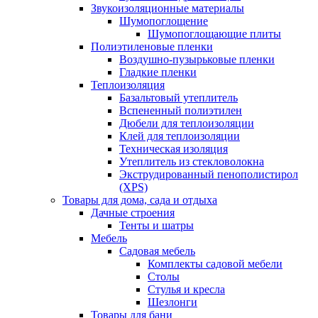
Звукоизоляционные материалы
Шумопоглощение
Шумопоглощающие плиты
Полиэтиленовые пленки
Воздушно-пузырьковые пленки
Гладкие пленки
Теплоизоляция
Базальтовый утеплитель
Вспененный полиэтилен
Дюбели для теплоизоляции
Клей для теплоизоляции
Техническая изоляция
Утеплитель из стекловолокна
Экструдированный пенополистирол
(XPS)
Товары для дома, сада и отдыха
Дачные строения
Тенты и шатры
Мебель
Садовая мебель
Комплекты садовой мебели
Столы
Стулья и кресла
Шезлонги
Товары для бани