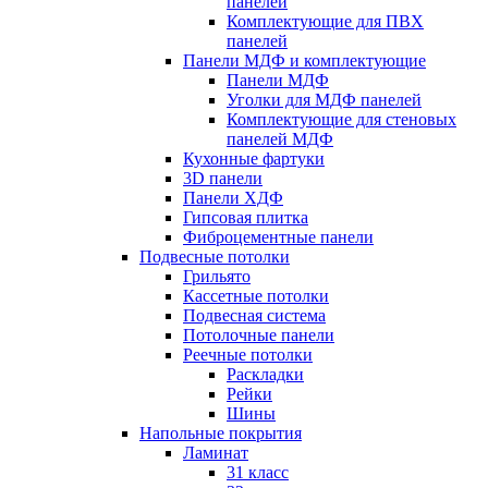
панелей
Комплектующие для ПВХ
панелей
Панели МДФ и комплектующие
Панели МДФ
Уголки для МДФ панелей
Комплектующие для стеновых
панелей МДФ
Кухонные фартуки
3D панели
Панели ХДФ
Гипсовая плитка
Фиброцементные панели
Подвесные потолки
Грильято
Кассетные потолки
Подвесная система
Потолочные панели
Реечные потолки
Раскладки
Рейки
Шины
Напольные покрытия
Ламинат
31 класс