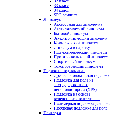
32 класс
33 класс
34 класс
SPC ламинат
Линолеум
Аксессуары для линолеума
Антистатический линолеум
Бытовой линолеум
Звукоизолирующий линолеум
Коммерческий линолеум
Линолеум в нарезку
Полукоммерческий линолеум
Противоскользящий линолеум
Спортивный линолеум
Токопроводящий линолеум
Подложка под ламинат
Древесноволокнистая подложка
Подложка для пола из
экструдированного
пенополистирола (XPS)
Подложка на основе
вспененного полиэтилена
Полимерная подложка для пола
Пробковая подложка для пола
Плинтуса