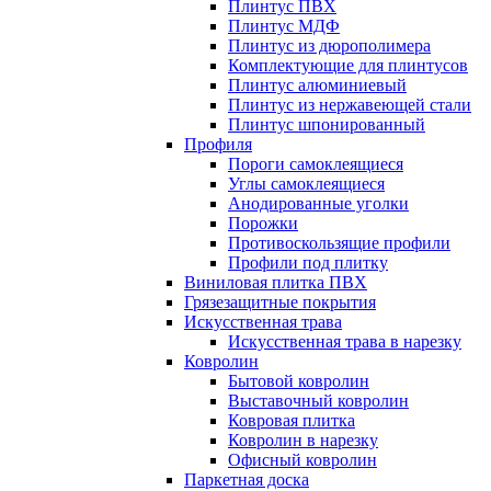
Плинтус ПВХ
Плинтус МДФ
Плинтус из дюрополимера
Комплектующие для плинтусов
Плинтус алюминиевый
Плинтус из нержавеющей стали
Плинтус шпонированный
Профиля
Пороги самоклеящиеся
Углы самоклеящиеся
Анодированные уголки
Порожки
Противоскользящие профили
Профили под плитку
Виниловая плитка ПВХ
Грязезащитные покрытия
Искусственная трава
Искусственная трава в нарезку
Ковролин
Бытовой ковролин
Выставочный ковролин
Ковровая плитка
Ковролин в нарезку
Офисный ковролин
Паркетная доска