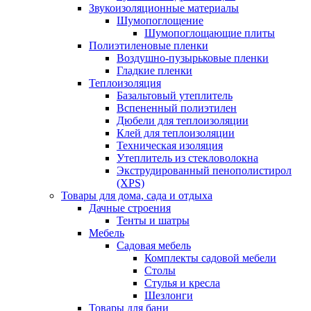
Звукоизоляционные материалы
Шумопоглощение
Шумопоглощающие плиты
Полиэтиленовые пленки
Воздушно-пузырьковые пленки
Гладкие пленки
Теплоизоляция
Базальтовый утеплитель
Вспененный полиэтилен
Дюбели для теплоизоляции
Клей для теплоизоляции
Техническая изоляция
Утеплитель из стекловолокна
Экструдированный пенополистирол
(XPS)
Товары для дома, сада и отдыха
Дачные строения
Тенты и шатры
Мебель
Садовая мебель
Комплекты садовой мебели
Столы
Стулья и кресла
Шезлонги
Товары для бани