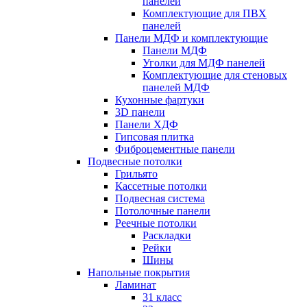
панелей
Комплектующие для ПВХ
панелей
Панели МДФ и комплектующие
Панели МДФ
Уголки для МДФ панелей
Комплектующие для стеновых
панелей МДФ
Кухонные фартуки
3D панели
Панели ХДФ
Гипсовая плитка
Фиброцементные панели
Подвесные потолки
Грильято
Кассетные потолки
Подвесная система
Потолочные панели
Реечные потолки
Раскладки
Рейки
Шины
Напольные покрытия
Ламинат
31 класс