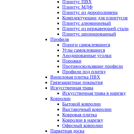
Плинтус ПВХ
Плинтус МДФ
Плинтус из дюрополимера
Комплектующие для плинтусов
Плинтус алюминиевый
Плинтус из нержавеющей стали
Плинтус шпонированный
Профиля
Пороги самоклеящиеся
Углы самоклеящиеся
Анодированные уголки
Порожки
Противоскользящие профили
Профили под плитку
Виниловая плитка ПВХ
Грязезащитные покрытия
Искусственная трава
Искусственная трава в нарезку
Ковролин
Бытовой ковролин
Выставочный ковролин
Ковровая плитка
Ковролин в нарезку
Офисный ковролин
Паркетная доска