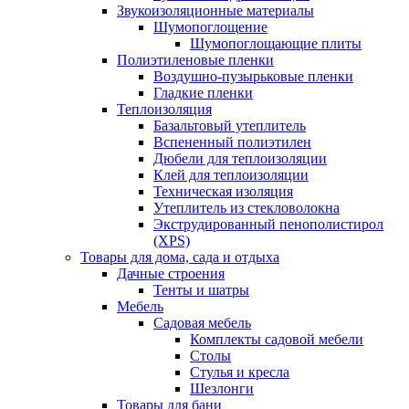
Звукоизоляционные материалы
Шумопоглощение
Шумопоглощающие плиты
Полиэтиленовые пленки
Воздушно-пузырьковые пленки
Гладкие пленки
Теплоизоляция
Базальтовый утеплитель
Вспененный полиэтилен
Дюбели для теплоизоляции
Клей для теплоизоляции
Техническая изоляция
Утеплитель из стекловолокна
Экструдированный пенополистирол
(XPS)
Товары для дома, сада и отдыха
Дачные строения
Тенты и шатры
Мебель
Садовая мебель
Комплекты садовой мебели
Столы
Стулья и кресла
Шезлонги
Товары для бани