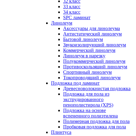
32 класс
33 класс
34 класс
SPC ламинат
Линолеум
Аксессуары для линолеума
Антистатический линолеум
Бытовой линолеум
Звукоизолирующий линолеум
Коммерческий линолеум
Линолеум в нарезку
Полукоммерческий линолеум
Противоскользящий линолеум
Спортивный линолеум
Токопроводящий линолеум
Подложка под ламинат
Древесноволокнистая подложка
Подложка для пола из
экструдированного
пенополистирола (XPS)
Подложка на основе
вспененного полиэтилена
Полимерная подложка для пола
Пробковая подложка для пола
Плинтуса