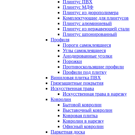
Плинтус ПВХ
Плинтус МДФ
Плинтус из дюрополимера
Комплектующие для плинтусов
Плинтус алюминиевый
Плинтус из нержавеющей стали
Плинтус шпонированный
Профиля
Пороги самоклеящиеся
Углы самоклеящиеся
Анодированные уголки
Порожки
Противоскользящие профили
Профили под плитку
Виниловая плитка ПВХ
Грязезащитные покрытия
Искусственная трава
Искусственная трава в нарезку
Ковролин
Бытовой ковролин
Выставочный ковролин
Ковровая плитка
Ковролин в нарезку
Офисный ковролин
Паркетная доска