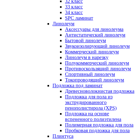
32 класс
33 класс
34 класс
SPC ламинат
Линолеум
Аксессуары для линолеума
Антистатический линолеум
Бытовой линолеум
Звукоизолирующий линолеум
Коммерческий линолеум
Линолеум в нарезку
Полукоммерческий линолеум
Противоскользящий линолеум
Спортивный линолеум
Токопроводящий линолеум
Подложка под ламинат
Древесноволокнистая подложка
Подложка для пола из
экструдированного
пенополистирола (XPS)
Подложка на основе
вспененного полиэтилена
Полимерная подложка для пола
Пробковая подложка для пола
Плинтуса