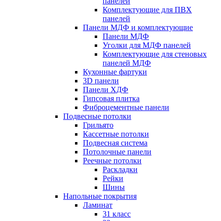
панелей
Комплектующие для ПВХ
панелей
Панели МДФ и комплектующие
Панели МДФ
Уголки для МДФ панелей
Комплектующие для стеновых
панелей МДФ
Кухонные фартуки
3D панели
Панели ХДФ
Гипсовая плитка
Фиброцементные панели
Подвесные потолки
Грильято
Кассетные потолки
Подвесная система
Потолочные панели
Реечные потолки
Раскладки
Рейки
Шины
Напольные покрытия
Ламинат
31 класс