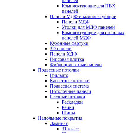
панелей
Комплектующие для ПВХ
панелей
Панели МДФ и комплектующие
Панели МДФ
Уголки для МДФ панелей
Комплектующие для стеновых
панелей МДФ
Кухонные фартуки
3D панели
Панели ХДФ
Гипсовая плитка
Фиброцементные панели
Подвесные потолки
Грильято
Кассетные потолки
Подвесная система
Потолочные панели
Реечные потолки
Раскладки
Рейки
Шины
Напольные покрытия
Ламинат
31 класс