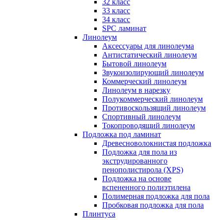
32 класс
33 класс
34 класс
SPC ламинат
Линолеум
Аксессуары для линолеума
Антистатический линолеум
Бытовой линолеум
Звукоизолирующий линолеум
Коммерческий линолеум
Линолеум в нарезку
Полукоммерческий линолеум
Противоскользящий линолеум
Спортивный линолеум
Токопроводящий линолеум
Подложка под ламинат
Древесноволокнистая подложка
Подложка для пола из
экструдированного
пенополистирола (XPS)
Подложка на основе
вспененного полиэтилена
Полимерная подложка для пола
Пробковая подложка для пола
Плинтуса