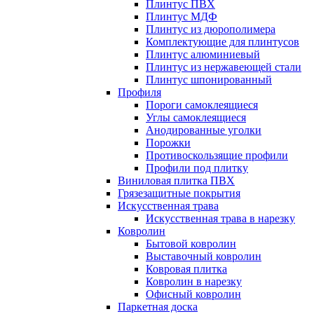
Плинтус ПВХ
Плинтус МДФ
Плинтус из дюрополимера
Комплектующие для плинтусов
Плинтус алюминиевый
Плинтус из нержавеющей стали
Плинтус шпонированный
Профиля
Пороги самоклеящиеся
Углы самоклеящиеся
Анодированные уголки
Порожки
Противоскользящие профили
Профили под плитку
Виниловая плитка ПВХ
Грязезащитные покрытия
Искусственная трава
Искусственная трава в нарезку
Ковролин
Бытовой ковролин
Выставочный ковролин
Ковровая плитка
Ковролин в нарезку
Офисный ковролин
Паркетная доска