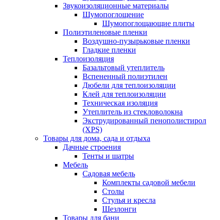
Звукоизоляционные материалы
Шумопоглощение
Шумопоглощающие плиты
Полиэтиленовые пленки
Воздушно-пузырьковые пленки
Гладкие пленки
Теплоизоляция
Базальтовый утеплитель
Вспененный полиэтилен
Дюбели для теплоизоляции
Клей для теплоизоляции
Техническая изоляция
Утеплитель из стекловолокна
Экструдированный пенополистирол
(XPS)
Товары для дома, сада и отдыха
Дачные строения
Тенты и шатры
Мебель
Садовая мебель
Комплекты садовой мебели
Столы
Стулья и кресла
Шезлонги
Товары для бани