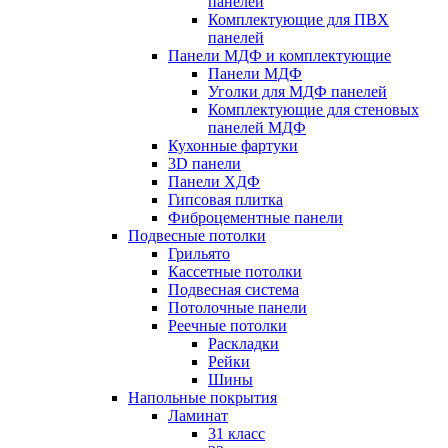
панелей
Комплектующие для ПВХ
панелей
Панели МДФ и комплектующие
Панели МДФ
Уголки для МДФ панелей
Комплектующие для стеновых
панелей МДФ
Кухонные фартуки
3D панели
Панели ХДФ
Гипсовая плитка
Фиброцементные панели
Подвесные потолки
Грильято
Кассетные потолки
Подвесная система
Потолочные панели
Реечные потолки
Раскладки
Рейки
Шины
Напольные покрытия
Ламинат
31 класс