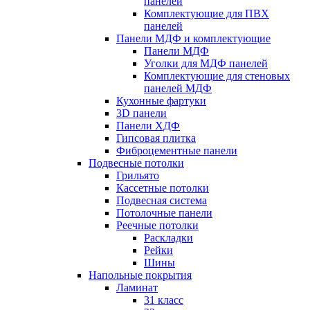
панелей
Комплектующие для ПВХ
панелей
Панели МДФ и комплектующие
Панели МДФ
Уголки для МДФ панелей
Комплектующие для стеновых
панелей МДФ
Кухонные фартуки
3D панели
Панели ХДФ
Гипсовая плитка
Фиброцементные панели
Подвесные потолки
Грильято
Кассетные потолки
Подвесная система
Потолочные панели
Реечные потолки
Раскладки
Рейки
Шины
Напольные покрытия
Ламинат
31 класс