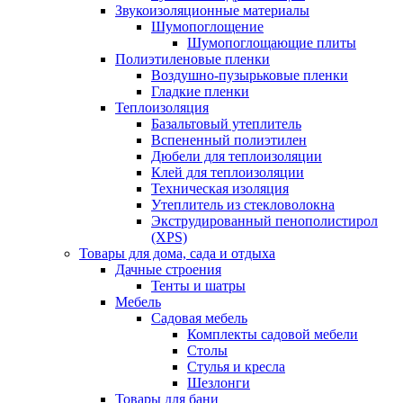
Звукоизоляционные материалы
Шумопоглощение
Шумопоглощающие плиты
Полиэтиленовые пленки
Воздушно-пузырьковые пленки
Гладкие пленки
Теплоизоляция
Базальтовый утеплитель
Вспененный полиэтилен
Дюбели для теплоизоляции
Клей для теплоизоляции
Техническая изоляция
Утеплитель из стекловолокна
Экструдированный пенополистирол
(XPS)
Товары для дома, сада и отдыха
Дачные строения
Тенты и шатры
Мебель
Садовая мебель
Комплекты садовой мебели
Столы
Стулья и кресла
Шезлонги
Товары для бани