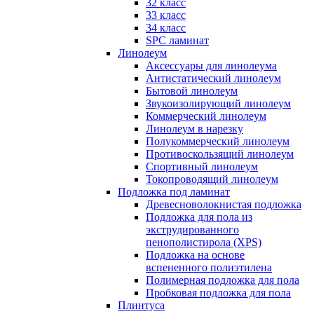
32 класс
33 класс
34 класс
SPC ламинат
Линолеум
Аксессуары для линолеума
Антистатический линолеум
Бытовой линолеум
Звукоизолирующий линолеум
Коммерческий линолеум
Линолеум в нарезку
Полукоммерческий линолеум
Противоскользящий линолеум
Спортивный линолеум
Токопроводящий линолеум
Подложка под ламинат
Древесноволокнистая подложка
Подложка для пола из
экструдированного
пенополистирола (XPS)
Подложка на основе
вспененного полиэтилена
Полимерная подложка для пола
Пробковая подложка для пола
Плинтуса