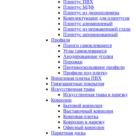
Плинтус ПВХ
Плинтус МДФ
Плинтус из дюрополимера
Комплектующие для плинтусов
Плинтус алюминиевый
Плинтус из нержавеющей стали
Плинтус шпонированный
Профиля
Пороги самоклеящиеся
Углы самоклеящиеся
Анодированные уголки
Порожки
Противоскользящие профили
Профили под плитку
Виниловая плитка ПВХ
Грязезащитные покрытия
Искусственная трава
Искусственная трава в нарезку
Ковролин
Бытовой ковролин
Выставочный ковролин
Ковровая плитка
Ковролин в нарезку
Офисный ковролин
Паркетная доска