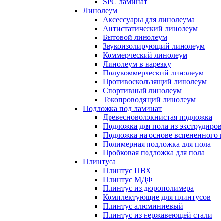
SPC ламинат
Линолеум
Аксессуары для линолеума
Антистатический линолеум
Бытовой линолеум
Звукоизолирующий линолеум
Коммерческий линолеум
Линолеум в нарезку
Полукоммерческий линолеум
Противоскользящий линолеум
Спортивный линолеум
Токопроводящий линолеум
Подложка под ламинат
Древесноволокнистая подложка
Подложка для пола из экструдиро
Подложка на основе вспененного 
Полимерная подложка для пола
Пробковая подложка для пола
Плинтуса
Плинтус ПВХ
Плинтус МДФ
Плинтус из дюрополимера
Комплектующие для плинтусов
Плинтус алюминиевый
Плинтус из нержавеющей стали