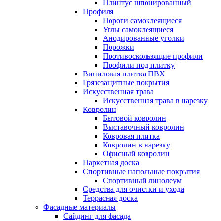
Плинтус шпонированный
Профиля
Пороги самоклеящиеся
Углы самоклеящиеся
Анодированные уголки
Порожки
Противоскользящие профили
Профили под плитку
Виниловая плитка ПВХ
Грязезащитные покрытия
Искусственная трава
Искусственная трава в нарезку
Ковролин
Бытовой ковролин
Выставочный ковролин
Ковровая плитка
Ковролин в нарезку
Офисный ковролин
Паркетная доска
Спортивные напольные покрытия
Спортивный линолеум
Средства для очистки и ухода
Террасная доска
Фасадные материалы
Сайдинг для фасада