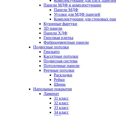
Комплектующие для ПВХ панеле
Панели МДФ и комплектующие
Панели МДФ
Уголки для МДФ панелей
Комплектующие для стеновых па
Кухонные фартуки
3D панели
Панели ХДФ
Гипсовая плитка
Фиброцементные панели
Подвесные потолки
Грильято
Кассетные потолки
Подвесная система
Потолочные панели
Реечные потолки
Раскладки
Рейки
Шины
Напольные покрытия
Ламинат
31 класс
32 класс
33 класс
34 класс