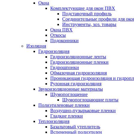
Окна
Комплектующие для окон ПВХ
Подставочный профиль
Соединительные профили для ок
Инструменты, хоз. товары
Окна ПВХ
Откосы
Подоконники
Изоляция
Гидроизоляция
Гидроизоляционные ленты
Гидроизоляционные пленки
Гидрошпонки
Обмазочная гидроизоляция
Проникающая гидроизоляция и гидроп
Рулонная гидроизоляция
Звукоизоляционные материалы
Шумопоглощение
Шумопоглощающие плиты
Полиэтиленовые пленки
Воздушно-пузырьковые пленки
Гладкие пленки
Теплоизоляция
Базальтовый утеплитель
Вспененный полиэтилен