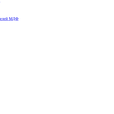
й
нелей МДФ