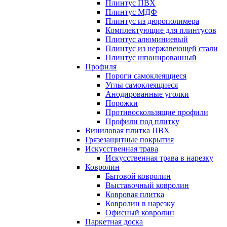
Плинтус ПВХ
Плинтус МДФ
Плинтус из дюрополимера
Комплектующие для плинтусов
Плинтус алюминиевый
Плинтус из нержавеющей стали
Плинтус шпонированный
Профиля
Пороги самоклеящиеся
Углы самоклеящиеся
Анодированные уголки
Порожки
Противоскользящие профили
Профили под плитку
Виниловая плитка ПВХ
Грязезащитные покрытия
Искусственная трава
Искусственная трава в нарезку
Ковролин
Бытовой ковролин
Выставочный ковролин
Ковровая плитка
Ковролин в нарезку
Офисный ковролин
Паркетная доска