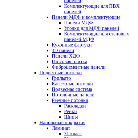
панелей
Комплектующие для ПВХ
панелей
Панели МДФ и комплектующие
Панели МДФ
Уголки для МДФ панелей
Комплектующие для стеновых
панелей МДФ
Кухонные фартуки
3D панели
Панели ХДФ
Гипсовая плитка
Фиброцементные панели
Подвесные потолки
Грильято
Кассетные потолки
Подвесная система
Потолочные панели
Реечные потолки
Раскладки
Рейки
Шины
Напольные покрытия
Ламинат
31 класс