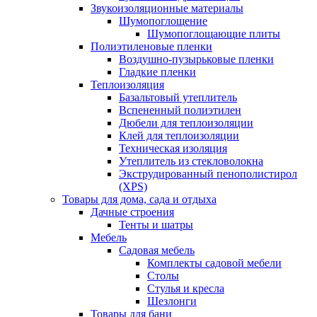
Звукоизоляционные материалы
Шумопоглощение
Шумопоглощающие плиты
Полиэтиленовые пленки
Воздушно-пузырьковые пленки
Гладкие пленки
Теплоизоляция
Базальтовый утеплитель
Вспененный полиэтилен
Дюбели для теплоизоляции
Клей для теплоизоляции
Техническая изоляция
Утеплитель из стекловолокна
Экструдированный пенополистирол
(XPS)
Товары для дома, сада и отдыха
Дачные строения
Тенты и шатры
Мебель
Садовая мебель
Комплекты садовой мебели
Столы
Стулья и кресла
Шезлонги
Товары для бани