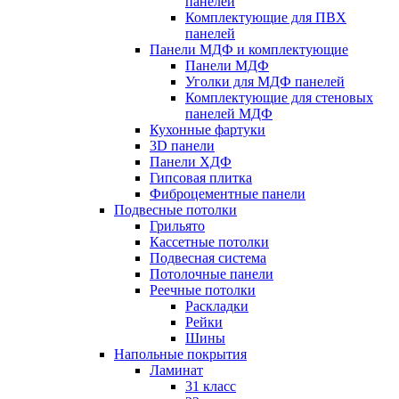
панелей
Комплектующие для ПВХ
панелей
Панели МДФ и комплектующие
Панели МДФ
Уголки для МДФ панелей
Комплектующие для стеновых
панелей МДФ
Кухонные фартуки
3D панели
Панели ХДФ
Гипсовая плитка
Фиброцементные панели
Подвесные потолки
Грильято
Кассетные потолки
Подвесная система
Потолочные панели
Реечные потолки
Раскладки
Рейки
Шины
Напольные покрытия
Ламинат
31 класс