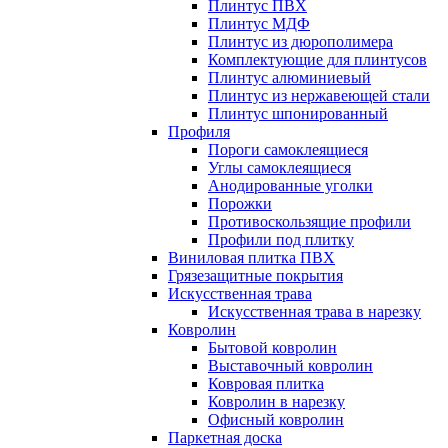
Плинтус ПВХ
Плинтус МДФ
Плинтус из дюрополимера
Комплектующие для плинтусов
Плинтус алюминиевый
Плинтус из нержавеющей стали
Плинтус шпонированный
Профиля
Пороги самоклеящиеся
Углы самоклеящиеся
Анодированные уголки
Порожки
Противоскользящие профили
Профили под плитку
Виниловая плитка ПВХ
Грязезащитные покрытия
Искусственная трава
Искусственная трава в нарезку
Ковролин
Бытовой ковролин
Выставочный ковролин
Ковровая плитка
Ковролин в нарезку
Офисный ковролин
Паркетная доска