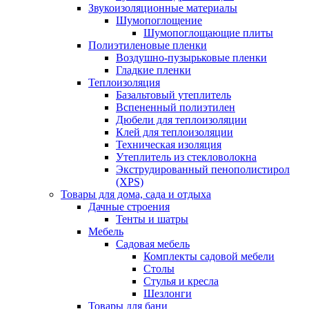
Звукоизоляционные материалы
Шумопоглощение
Шумопоглощающие плиты
Полиэтиленовые пленки
Воздушно-пузырьковые пленки
Гладкие пленки
Теплоизоляция
Базальтовый утеплитель
Вспененный полиэтилен
Дюбели для теплоизоляции
Клей для теплоизоляции
Техническая изоляция
Утеплитель из стекловолокна
Экструдированный пенополистирол
(XPS)
Товары для дома, сада и отдыха
Дачные строения
Тенты и шатры
Мебель
Садовая мебель
Комплекты садовой мебели
Столы
Стулья и кресла
Шезлонги
Товары для бани