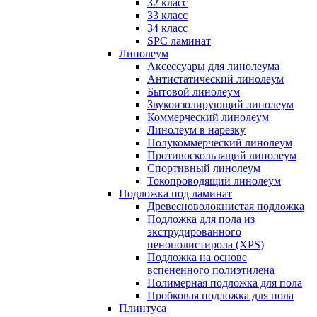
32 класс
33 класс
34 класс
SPC ламинат
Линолеум
Аксессуары для линолеума
Антистатический линолеум
Бытовой линолеум
Звукоизолирующий линолеум
Коммерческий линолеум
Линолеум в нарезку
Полукоммерческий линолеум
Противоскользящий линолеум
Спортивный линолеум
Токопроводящий линолеум
Подложка под ламинат
Древесноволокнистая подложка
Подложка для пола из
экструдированного
пенополистирола (XPS)
Подложка на основе
вспененного полиэтилена
Полимерная подложка для пола
Пробковая подложка для пола
Плинтуса